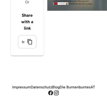
Or
Share
with a
link
Impressum
Datenschutz
Blog
Die Bunten
buntesAT