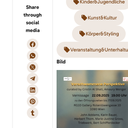
Kinder&Jugendliche
Share
through
Kunst&Kultur
social
media
Körper&Styling
Veranstaltung&Unterhalt
Bild