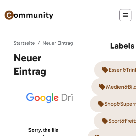
Startseite
Neuer Eintrag
Labels
Neuer
Eintrag
Essen&Trin
Medien&Bil
Shop&Superm
Sport&Freit